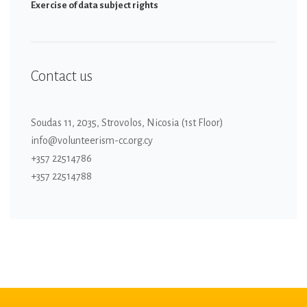
Εxercise of data subject rights
Contact us
Soudas 11, 2035, Strovolos, Nicosia (1st Floor)
info@volunteerism-cc.org.cy
+357 22514786
+357 22514788