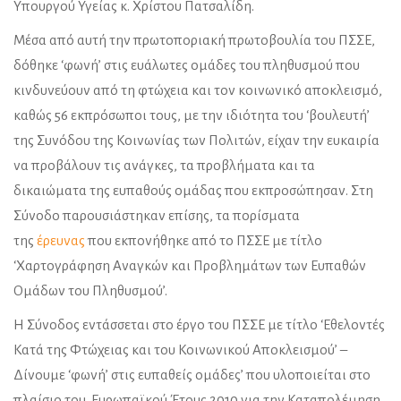
Υπουργού Υγείας κ. Χρίστου Πατσαλίδη.
Μέσα από αυτή την πρωτοποριακή πρωτοβουλία του ΠΣΣΕ,
δόθηκε ‘φωνή’ στις ευάλωτες ομάδες του πληθυσμού που
κινδυνεύουν από τη φτώχεια και τον κοινωνικό αποκλεισμό,
καθώς 56 εκπρόσωποι τους, με την ιδιότητα του ‘βουλευτή’
της Συνόδου της Κοινωνίας των Πολιτών, είχαν την ευκαιρία
να προβάλουν τις ανάγκες, τα προβλήματα και τα
δικαιώματα της ευπαθούς ομάδας που εκπροσώπησαν. Στη
Σύνοδο παρουσιάστηκαν επίσης, τα πορίσματα
της
έρευνας
που εκπονήθηκε από το ΠΣΣΕ με τίτλο
‘Χαρτογράφηση Αναγκών και Προβλημάτων των Ευπαθών
Ομάδων του Πληθυσμού’.
Η Σύνοδος εντάσσεται στο έργο του ΠΣΣΕ με τίτλο ‘Εθελοντές
Κατά της Φτώχειας και του Κοινωνικού Αποκλεισμού’ –
Δίνουμε ‘φωνή’ στις ευπαθείς ομάδες’ που υλοποιείται στο
πλαίσιο του Ευρωπαϊκού Έτους 2010 για την Καταπολέμηση