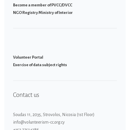
Become a member of PVCC/DVCC
NGO Registry Ministry of Interior
Volunteer Portal
Εxercise of data subject rights
Contact us
Soudas 11, 2035, Strovolos, Nicosia (1st Floor)
info@volunteerism-cc.org.cy
+357 22514786