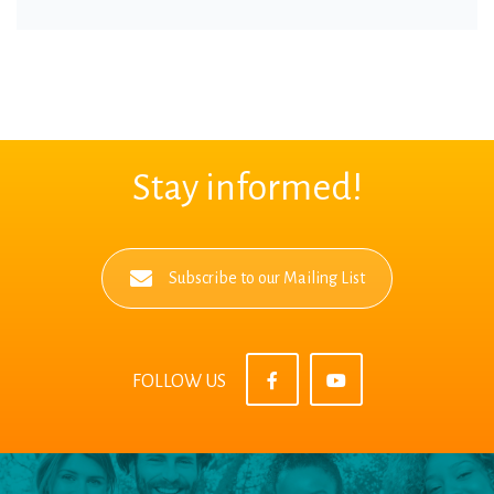
Stay informed!
Subscribe to our Mailing List
FOLLOW US