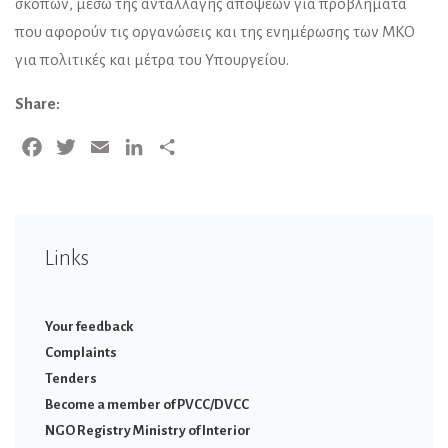
σκοπών, μέσω της ανταλλαγής απόψεων για προβλήματα
που αφορούν τις οργανώσεις και της ενημέρωσης των ΜΚΟ
για πολιτικές και μέτρα του Υπουργείου.
Share:
Facebook
Twitter
Email
LinkedIn
Share
Links
Your feedback
Complaints
Tenders
Become a member of PVCC/DVCC
NGO Registry Ministry of Interior