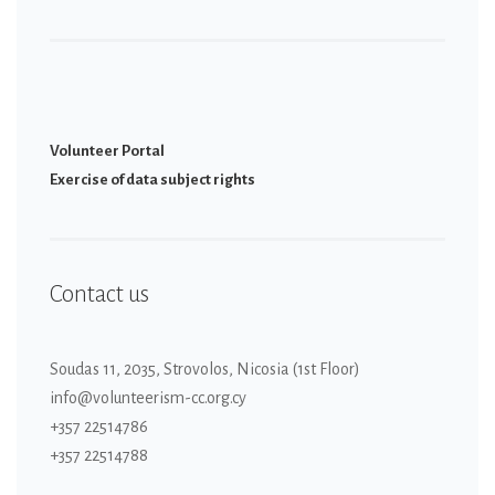
Volunteer Portal
Εxercise of data subject rights
Contact us
Soudas 11, 2035, Strovolos, Nicosia (1st Floor)
info@volunteerism-cc.org.cy
+357 22514786
+357 22514788