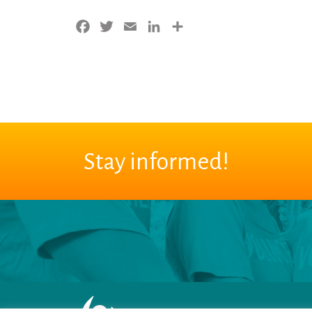
Facebook
Twitter
Email
LinkedIn
Share
Stay informed!