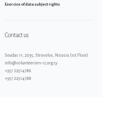
Εxercise of data subject rights
Contact us
Soudas 11, 2035, Strovolos, Nicosia (1st Floor)
info@volunteerism-cc.org.cy
+357 22514786
+357 22514788