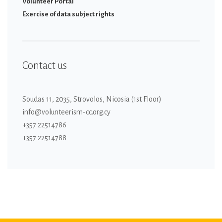
Volunteer Portal
Εxercise of data subject rights
Contact us
Soudas 11, 2035, Strovolos, Nicosia (1st Floor)
info@volunteerism-cc.org.cy
+357 22514786
+357 22514788