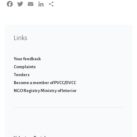
Facebook
Twitter
Email
LinkedIn
Share
Links
Your feedback
Complaints
Tenders
Become a member of PVCC/DVCC
NGO Registry Ministry of Interior