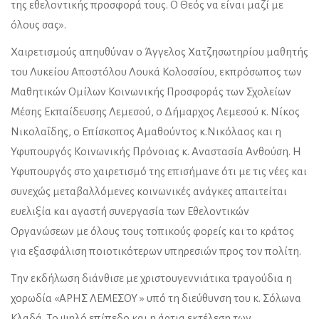
της εθελοντικής προσφορά τους. Ο Θεός να είναι μαζί με
όλους σας».
Χαιρετισμούς απηυθύναν ο Άγγελος Χατζησωτηρίου μαθητής
του Λυκείου Αποστόλου Λουκά Κολοσσίου, εκπρόσωπος των
Μαθητικών Ομίλων Κοινωνικής Προσφοράς των Σχολείων
Μέσης Εκπαίδευσης Λεμεσού, ο Δήμαρχος Λεμεσού κ. Νίκος
Νικολαΐδης, ο Επίσκοπος Αμαθούντος κ.Νικόλαος και η
Υφυπουργός Κοινωνικής Πρόνοιας κ. Αναστασία Ανθούση. Η
Υφυπουργός στο χαιρετισμό της επισήμανε ότι με τις νέες και
συνεχώς μεταβαλλόμενες κοινωνικές ανάγκες απαιτείται
ευελιξία και αγαστή συνεργασία των Εθελοντικών
Οργανώσεων με όλους τους τοπικούς φορείς και το κράτος
για εξασφάλιση ποιοτικότερων υπηρεσιών προς τον πολίτη.
Την εκδήλωση διάνθισε με χριστουγεννιάτικα τραγούδια η
χορωδία «ΑΡΗΣ ΛΕΜΕΣΟΥ » υπό τη διεύθυνση του κ. Σόλωνα
Κλαδά. Το ψηλό επίπεδο και η άρτια εκτέλεση των