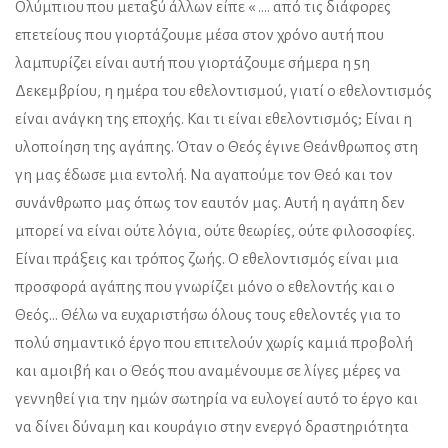
Ολύμπιου που μεταξύ άλλων είπε « …. από τις διάφορες
επετείους που γιορτάζουμε μέσα στον χρόνο αυτή που
λαμπυρίζει είναι αυτή που γιορτάζουμε σήμερα η 5η
Δεκεμβρίου, η ημέρα του εθελοντισμού, γιατί ο εθελοντισμός
είναι ανάγκη της εποχής. Και τι είναι εθελοντισμός; Είναι η
υλοποίηση της αγάπης. Όταν ο Θεός έγινε Θεάνθρωπος στη
γη μας έδωσε μια εντολή. Να αγαπούμε τον Θεό και τον
συνάνθρωπο μας όπως τον εαυτόν μας. Αυτή η αγάπη δεν
μπορεί να είναι ούτε λόγια, ούτε θεωρίες, ούτε φιλοσοφίες.
Είναι πράξεις και τρόπος ζωής. Ο εθελοντισμός είναι μια
προσφορά αγάπης που γνωρίζει μόνο ο εθελοντής και ο
Θεός… Θέλω να ευχαριστήσω όλους τους εθελοντές για το
πολύ σημαντικό έργο που επιτελούν χωρίς καμιά προβολή
και αμοιβή και ο Θεός που αναμένουμε σε λίγες μέρες να
γεννηθεί για την ημών σωτηρία να ευλογεί αυτό το έργο και
να δίνει δύναμη και κουράγιο στην ενεργό δραστηριότητα