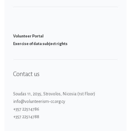
Volunteer Portal
Εxercise of data subject rights
Contact us
Soudas 11, 2035, Strovolos, Nicosia (1st Floor)
info@volunteerism-cc.org.cy
+357 22514786
+357 22514788