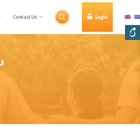
Contact Us
Login
υ
7