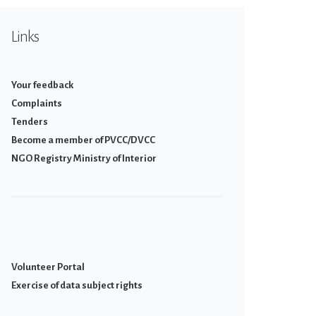
Links
Your feedback
Complaints
Tenders
Become a member of PVCC/DVCC
NGO Registry Ministry of Interior
Volunteer Portal
Εxercise of data subject rights