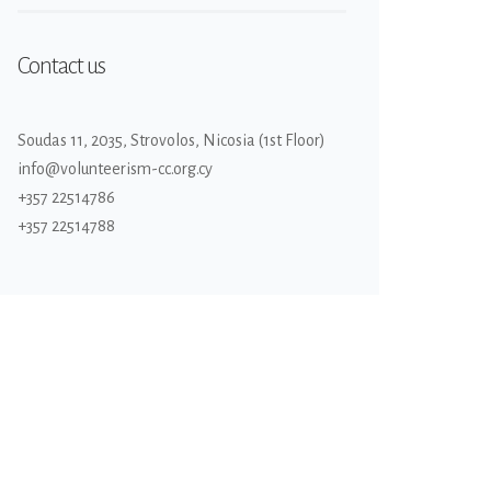
Contact us
Soudas 11, 2035, Strovolos, Nicosia (1st Floor)
info@volunteerism-cc.org.cy
+357 22514786
+357 22514788