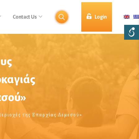
Contact Us
Login
ους
ρκαγιάς
εσού»
περιοχές της Επαρχίας Λεμεσού»