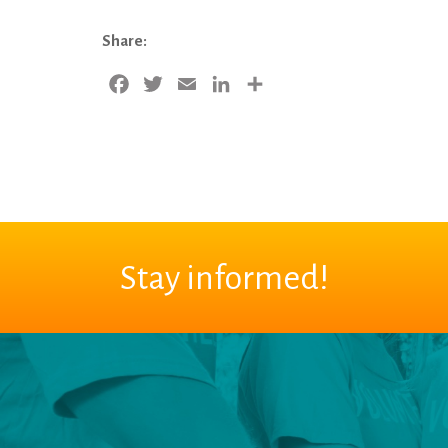
Share:
Facebook
Twitter
Email
LinkedIn
Share
Stay informed!