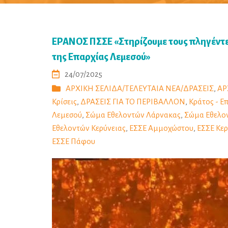
ΕΡΑΝΟΣ ΠΣΣΕ «Στηρίζουμε τους πληγέντε
της Επαρχίας Λεμεσού»
24/07/2025
ΑΡΧΙΚΗ ΣΕΛΙΔΑ/ΤΕΛΕΥΤΑΙΑ ΝΕΑ/ΔΡΑΣΕΙΣ
,
ΑΡ
Κρίσεις
,
ΔΡΑΣΕΙΣ ΓΙΑ ΤΟ ΠΕΡΙΒΑΛΛΟΝ
,
Κράτος - Ε
Λεμεσού
,
Σώμα Εθελοντών Λάρνακας
,
Σώμα Εθελο
Εθελοντών Κερύνειας
,
ΕΣΣΕ Αμμοχώστου
,
ΕΣΣΕ Κερ
ΕΣΣΕ Πάφου