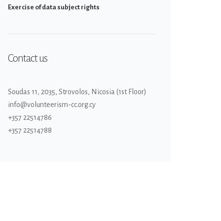
Εxercise of data subject rights
Contact us
Soudas 11, 2035, Strovolos, Nicosia (1st Floor)
info@volunteerism-cc.org.cy
+357 22514786
+357 22514788