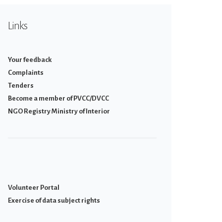
Links
Your feedback
Complaints
Tenders
Become a member of PVCC/DVCC
NGO Registry Ministry of Interior
Volunteer Portal
Εxercise of data subject rights