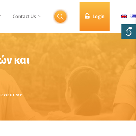
Contact Us
Login
ών και
γανώσεων