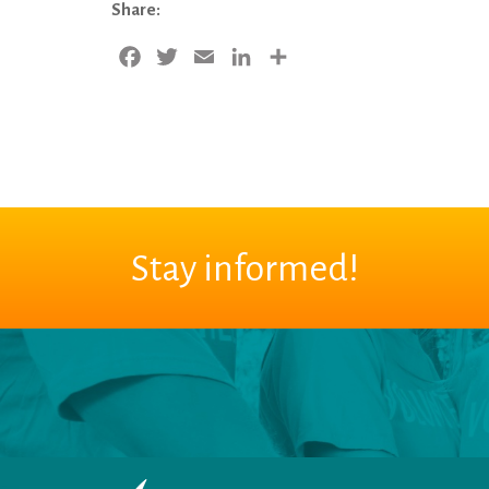
Share:
Facebook
Twitter
Email
LinkedIn
Share
Stay informed!