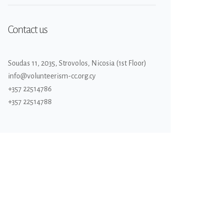
Contact us
Soudas 11, 2035, Strovolos, Nicosia (1st Floor)
info@volunteerism-cc.org.cy
+357 22514786
+357 22514788