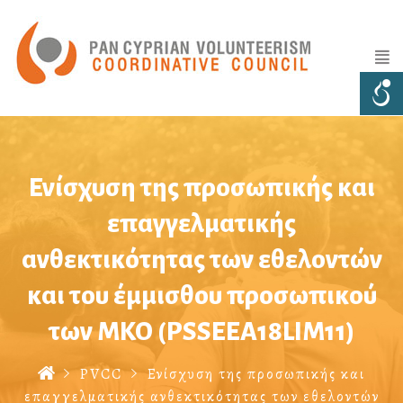
Ενίσχυση της προσωπικής και
επαγγελματικής
ανθεκτικότητας των εθελοντών
και του έμμισθου προσωπικού
των ΜΚΟ (PSSEEA18LIM11)
PVCC
Ενίσχυση της προσωπικής και
επαγγελματικής ανθεκτικότητας των εθελοντών