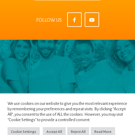
FOLLOW US
We use cookies on our website to give you the most relevant experience
by remembering your preferences and repeat visits. By clicking “Accept
All”, you consent to the use of ALL the cookies. However, you may visit
Pages
|
Privacy Policy
|
Terms & Conditions
|
"Cookie Settings" to provide a controlled consent.
Cookie Policy
Cookie Settings
Accept All
Reject All
Read More