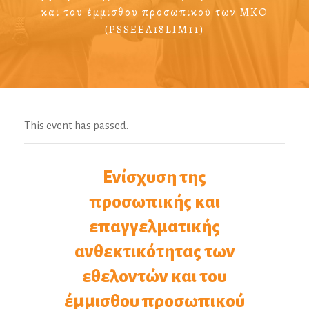
και του έμμισθου προσωπικού των ΜΚΟ
(PSSEEA18LIM11)
This event has passed.
Ενίσχυση της
προσωπικής και
επαγγελματικής
ανθεκτικότητας των
εθελοντών και του
έμμισθου προσωπικού