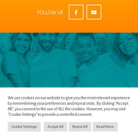
FOLLOW US
We use cookies on our website to give you the most relevant experience
by remembering your preferences and repeat visits. By clicking “Accept
All”, you consent to the use of ALL the cookies. However, you may visit
Pages
|
Privacy Policy
|
Terms & Conditions
|
"Cookie Settings" to provide a controlled consent.
Cookie Policy
Cookie Settings
Accept All
Reject All
Read More
Copyright ©2022
NETinfo PLC
. All Rights Reserved