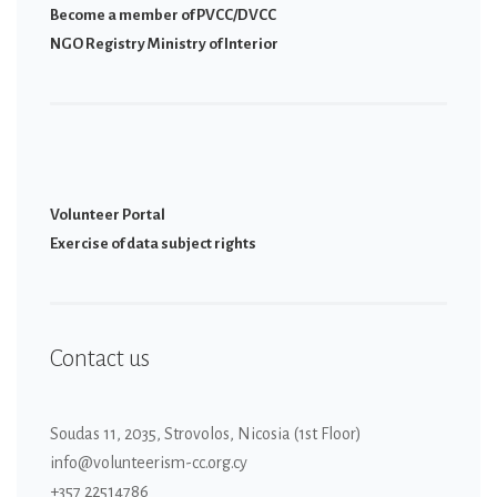
Become a member of PVCC/DVCC
NGO Registry Ministry of Interior
Volunteer Portal
Εxercise of data subject rights
Contact us
Soudas 11, 2035, Strovolos, Nicosia (1st Floor)
info@volunteerism-cc.org.cy
+357 22514786