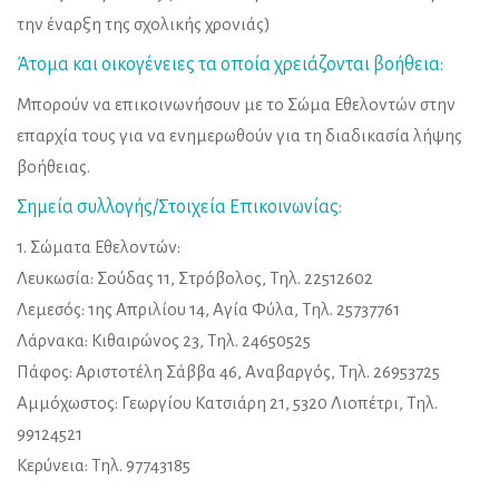
την έναρξη της σχολικής χρονιάς)
Άτομα και οικογένειες τα οποία χρειάζονται βοήθεια:
Μπορούν να επικοινωνήσουν με το Σώμα Εθελοντών στην
επαρχία τους για να ενημερωθούν για τη διαδικασία λήψης
βοήθειας.
Σημεία συλλογής/Στοιχεία Επικοινωνίας:
1. Σώματα Εθελοντών:
Λευκωσία: Σούδας 11, Στρόβολος, Τηλ. 22512602
Λεμεσός: 1ης Απριλίου 14, Αγία Φύλα, Τηλ. 25737761
Λάρνακα: Κιθαιρώνος 23, Τηλ. 24650525
Πάφος: Αριστοτέλη Σάββα 46, Αναβαργός, Τηλ. 26953725
Αμμόχωστος: Γεωργίου Κατσιάρη 21, 5320 Λιοπέτρι, Τηλ.
99124521
Κερύνεια: Τηλ. 97743185