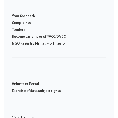
Your feedback
Complaints
Tenders
Become a member of PVCC/DVCC
NGO Registry Ministry of Interior
Volunteer Portal
Εxercise of data subject rights