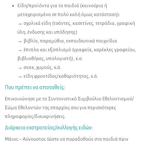
Είδη/προϊόντα για τα παιδιά (καινούρια ή
μεταχειρισμένα σε πολύ καλή όμως κατάσταση):
→ σχολικά είδη (τσάντες, κασετίνες, τετράδια, γραφική
ύλη, ένδυσης και υπόδησης)
→ βιβλία, παραμύθια, εκπαιδευτικά παιχνίδια
→ έπιπλα και εξοπλισμό (γραφεία, καρέκλες γραφείου,
βιβλιοθήκες, υπολογιστή), κ.α.
→ σνακ, χυμούς, κ.ά.
→ είδη φροντίδας/καθαριότητας, κ.ά.
Που πρέπει να αποταθείς:
Επικοινώνησε με το Συντονιστικό Συμβούλιο Εθελοντισμού/
Σώμα Εθελοντών της επαρχίας σου για περισσότερες
πληροφορίες/διευκρινήσεις.
Διάρκεια εκστρατείας/συλλογής ειδών:
Μάιος – Αύγουστος (ώστε να παραδοθούν στα παιδιά πριν