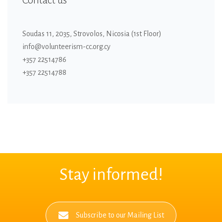
Contact us
Soudas 11, 2035, Strovolos, Nicosia (1st Floor)
info@volunteerism-cc.org.cy
+357 22514786
+357 22514788
Stay informed!
Subscribe to our Mailing List