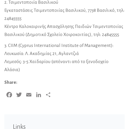
2. Τσιμεντοποιία Βασιλικού
Εγκαταστάσεις Τσιμεντοποιίας Βασιλικού, 7738 Βασιλικό, τηλ:
24845555
Κέντρο Καλοκαιρινής Απασχόλησης Παιδιών Τσιμεντοποιίας
Βασιλικού (Δημοτικό Σχολείο Χοιροκοιτίας), τηλ: 24845555
3. CIIM (Cyprus International Institute of Management):
Λευκωσία: Λ. Ακαδημίας 21, Αγλαντζιά
Λεμεσός: 3-5 Χαϊδαρίου (απέναντι από το ξενοδοχείο
Αλάσια)
Share:
Facebook
Twitter
Email
LinkedIn
Share
Links