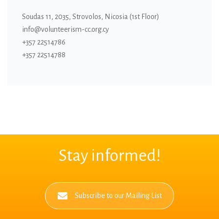
Soudas 11, 2035, Strovolos, Nicosia (1st Floor)
info@volunteerism-cc.org.cy
+357 22514786
+357 22514788
Stay informed!
Subscribe to our Mailing List