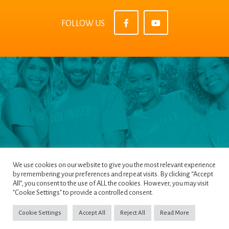
FOLLOW US
We use cookies on our website to give you the most relevant experience
by remembering your preferences and repeat visits. By clicking “Accept
All”, you consent to the use of ALL the cookies. However, you may visit
Pages
|
Privacy Policy
|
Terms & Conditions
|
"Cookie Settings" to provide a controlled consent.
Cookie Policy
Cookie Settings
Accept All
Reject All
Read More
Copyright ©2022
NETinfo PLC
. All Rights Reserved