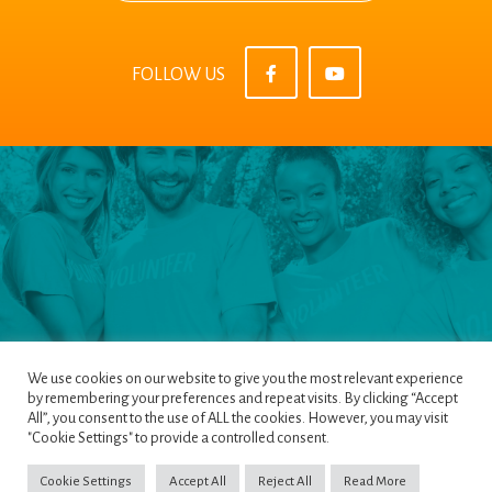
FOLLOW US
We use cookies on our website to give you the most relevant experience
by remembering your preferences and repeat visits. By clicking “Accept
All”, you consent to the use of ALL the cookies. However, you may visit
Pages
|
Privacy Policy
|
Terms & Conditions
|
"Cookie Settings" to provide a controlled consent.
Cookie Policy
Cookie Settings
Accept All
Reject All
Read More