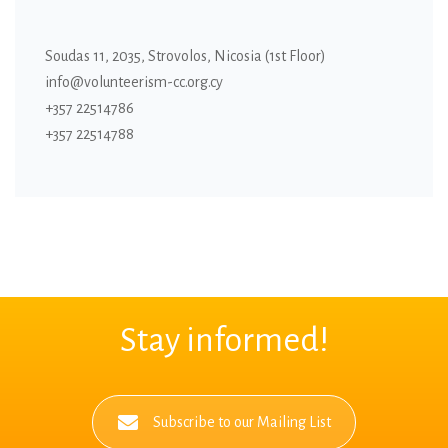
Soudas 11, 2035, Strovolos, Nicosia (1st Floor)
info@volunteerism-cc.org.cy
+357 22514786
+357 22514788
Stay informed!
Subscribe to our Mailing List