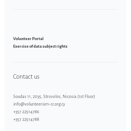
Volunteer Portal
Εxercise of data subject rights
Contact us
Soudas 11, 2035, Strovolos, Nicosia (1st Floor)
info@volunteerism-cc.org.cy
+357 22514786
+357 22514788