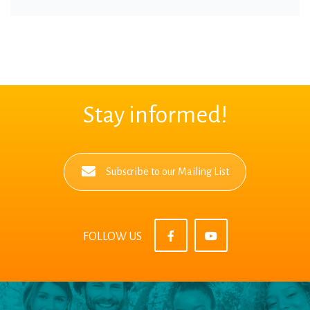
Stay informed!
Subscribe to our Mailing List
FOLLOW US