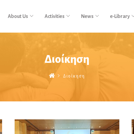
About Us
Activities
News
e-Library
Διοίκηση
Διοίκηση