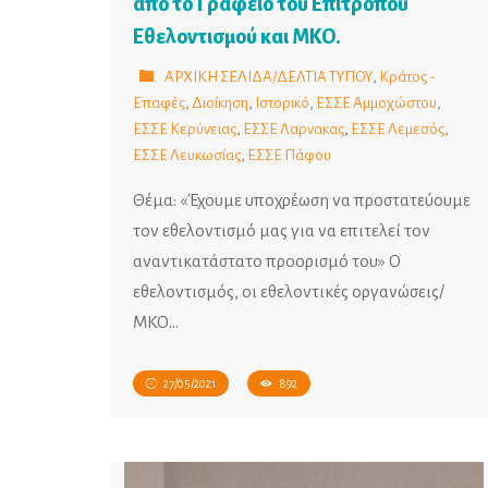
από το Γραφείο του Επιτρόπου
Εθελοντισμού και ΜΚΟ.
ΑΡΧΙΚΗ ΣΕΛΙΔΑ/ΔΕΛΤΙΑ ΤΥΠΟΥ
,
Κράτος -
Επαφές
,
Διοίκηση
,
Ιστορικό
,
ΕΣΣΕ Αμμοχώστου
,
ΕΣΣΕ Κερύνειας
,
ΕΣΣΕ Λαρνακας
,
ΕΣΣΕ Λεμεσός
,
ΕΣΣΕ Λευκωσίας
,
ΕΣΣΕ Πάφου
Θέμα: «Έχουμε υποχρέωση να προστατεύουμε
τον εθελοντισμό μας για να επιτελεί τον
αναντικατάστατο προορισμό του» Ο
εθελοντισμός, οι εθελοντικές οργανώσεις/
ΜΚΟ…
27/05/2021
892