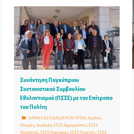
Συνάντηση Παγκύπριου
Συντονιστικού Συμβουλίου
Εθελοντισμού (ΠΣΣΕ) με τον Επίτροπο
του Πολίτη
ΑΡΧΙΚΗ ΣΕΛΙΔΑ/ΔΕΛΤΙΑ ΤΥΠΟΥ
,
Κράτος -
Επαφές
,
Διοίκηση
,
ΕΣΣΕ Αμμοχώστου
,
ΕΣΣΕ
Κερύνειας
,
ΕΣΣΕ Λαρνακας
,
ΕΣΣΕ Λεμεσός
,
ΕΣΣΕ