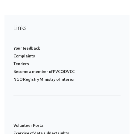
Links
Your feedback
Complaints
Tenders
Become a member of PVCC/DVCC
NGO Registry Ministry of Interior
Volunteer Portal
Εxercise of data subject rights