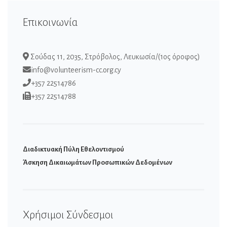
Επικοινωνία
Σούδας 11, 2035, Στρόβολος, Λευκωσία/(1ος όροφος)
info@volunteerism-cc.org.cy
+357 22514786
+357 22514788
Διαδικτυακή Πύλη Εθελοντισμού
Άσκηση Δικαιωμάτων Προσωπικών Δεδομένων
Χρήσιμοι Σύνδεσμοι