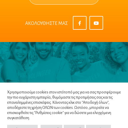
ΑΚΟΛΟΥΘΗΣΤΕ ΜΑΣ
Χρησιμοποιούμε cookies στον ιστότοπό μας για να σας προσφέρουμε
την πιο ευχάριστη εμπειρία, θυμόμαστε τις προτιμήσεις σας και τις
επανειλημμένες επισκέψεις. Κάνοντας κλικ στο "Αποδοχή όλων",
αποδέχεστε τη χρήση ΟΛΩΝ των cookies. Ωστόσο, μπορείτε να
επισκεφθείτε τις "Ρυθμίσεις cookie" για να δώσετε μια ελεγχόμενη
Πλοηγός
|
Πολιτική Απορρήτου
|
Όροι &
συγκατάθεση.
Προϋποθέσεις
|
Cookie Policy