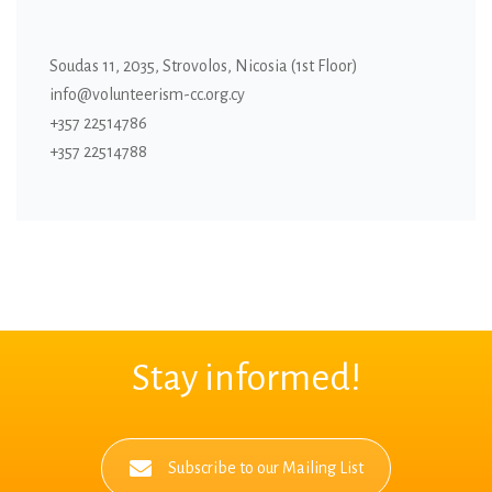
Soudas 11, 2035, Strovolos, Nicosia (1st Floor)
info@volunteerism-cc.org.cy
+357 22514786
+357 22514788
Stay informed!
Subscribe to our Mailing List