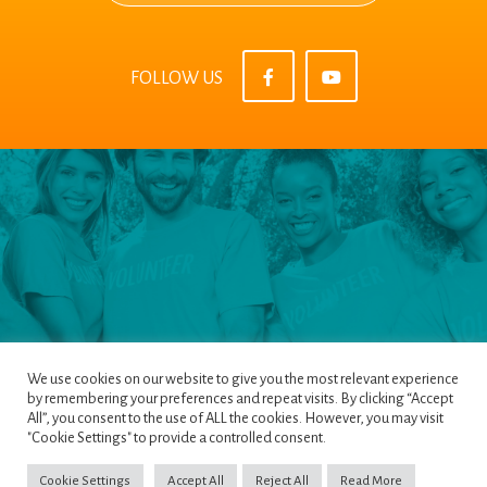
FOLLOW US
We use cookies on our website to give you the most relevant experience
by remembering your preferences and repeat visits. By clicking “Accept
All”, you consent to the use of ALL the cookies. However, you may visit
Pages
|
Privacy Policy
|
Terms & Conditions
|
"Cookie Settings" to provide a controlled consent.
Cookie Policy
Cookie Settings
Accept All
Reject All
Read More