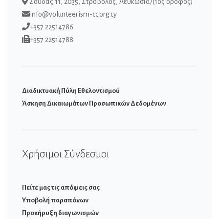
Σούδας 11, 2035, Στρόβολος, Λευκωσία/(1ος όροφος)
info@volunteerism-cc.org.cy
+357 22514786
+357 22514788
Διαδικτυακή Πύλη Εθελοντισμού
Άσκηση Δικαιωμάτων Προσωπικών Δεδομένων
Χρήσιμοι Σύνδεσμοι
Πείτε μας τις απόψεις σας
Υποβολή παραπόνων
Προκήρυξη διαγωνισμών