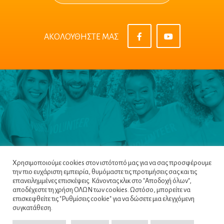
ΑΚΟΛΟΥΘΗΣΤΕ ΜΑΣ
Χρησιμοποιούμε cookies στον ιστότοπό μας για να σας προσφέρουμε
την πιο ευχάριστη εμπειρία, θυμόμαστε τις προτιμήσεις σας και τις
επανειλημμένες επισκέψεις. Κάνοντας κλικ στο "Αποδοχή όλων",
αποδέχεστε τη χρήση ΟΛΩΝ των cookies. Ωστόσο, μπορείτε να
επισκεφθείτε τις "Ρυθμίσεις cookie" για να δώσετε μια ελεγχόμενη
Πλοηγός
|
Πολιτική Απορρήτου
|
Όροι &
συγκατάθεση.
Προϋποθέσεις
|
Cookie Policy