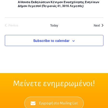
Αίθουσα Εκδηλώσεων Κέντρου Ενασχόλησης Ενηλίκων
Δήμου Λεμεσού (Πειραιώς 41, 3016 Λεμεσός)
Ημερο
Today
Next
Previous
Ημερολόγιο δραστηριοτήτων
Subscribe to calendar
Μείνετε ενημερωμένοι!
Εγγραφή στο Mailing List