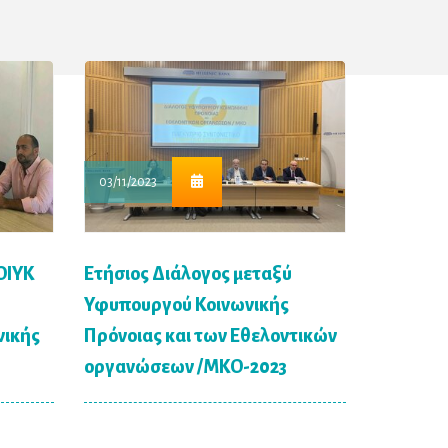
03/11/2023
30/06/202
ΟΙΥΚ
Ετήσιος Διάλογος μεταξύ
Συνάντη
Υφυπουργού Κοινωνικής
Υπουργό
νικής
Πρόνοιας και των Εθελοντικών
οργανώσεων /ΜΚΟ-2023