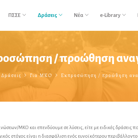
ΠΣΣΕ
Δράσεις
Νέα
e-Library
ροσώπηση / προώθηση ανα
Δράσεις
Για ΜΚΟ
Εκπροσώπηση / προώθηση αν
νώσεων/ΜΚΟ και επενδύουμε σε λύσεις, είτε με ειδικές δράσεις πο
ικός στόχος είναι η διασφάλιση ενός ευνοϊκότερου περιβάλλοντο