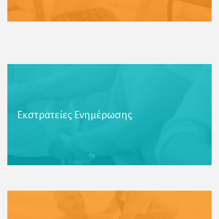
Υλοποιούμε διάφορες εκστρατείες ενημέρωσης
Εκστρατείες Ενημέρωσης
για τον εθελοντισμό στα ΜΜΕ, παρουσιάσεις σε
φορείς, κ.ά.