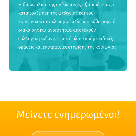
Η διασφάλιση της ανθρώπινης αξιοπρέπειας, η
καταπολέμηση της φτώχειας και του
κοινωνικού αποκλεισμού αλλά και κάθε μορφή
διάκρισης και ανισότητας, αποτελούν
συλλογική ευθύνη. Γι αυτό υλοποιούμε ειδικές
δράσεις και εκστρατείες στήριξης της κοινωνίας.
Μείνετε ενημερωμένοι!