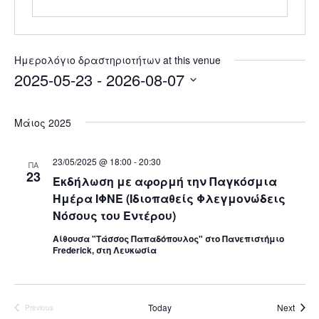
Ημερολόγιο δραστηριοτήτων at this venue
2025-05-23
 - 
2026-08-07
Select
date.
Μάιος 2025
23/05/2025 @ 18:00
-
20:30
ΠΑ
23
Eκδήλωση με αφορμή την Παγκόσμια
Ημέρα ΙΦΝΕ (Ιδιοπαθείς Φλεγμονώδεις
Νόσους του Εντέρου)
Aίθουσα "Τάσσος Παπαδόπουλος" στο Πανεπιστήμιο
Frederick, στη Λευκωσία
Ημερο
Today
Next
Previous
Ημερολόγιο δραστηριοτήτων