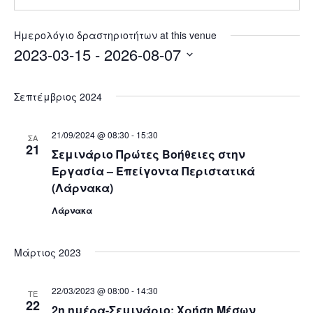
Ημερολόγιο δραστηριοτήτων at this venue
2023-03-15
 - 
2026-08-07
Select
date.
Σεπτέμβριος 2024
21/09/2024 @ 08:30
-
15:30
ΣΑ
21
Σεμινάριο Πρώτες Βοήθειες στην
Εργασία – Επείγοντα Περιστατικά
(Λάρνακα)
Λάρνακα
Μάρτιος 2023
22/03/2023 @ 08:00
-
14:30
ΤΕ
22
2η ημέρα-Σεμινάριο: Χρήση Μέσων