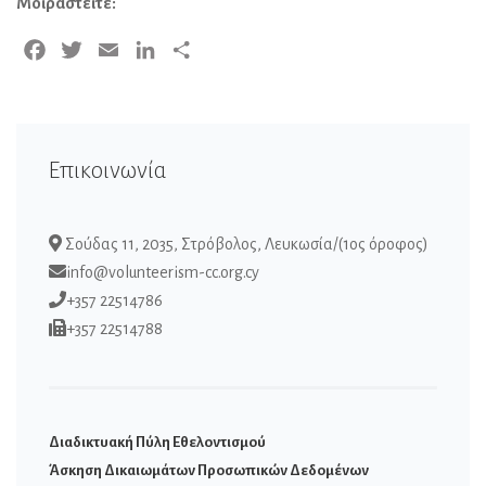
Μοιραστείτε:
Facebook
Twitter
Email
LinkedIn
Μοιραστείτε
Επικοινωνία
Σούδας 11, 2035, Στρόβολος, Λευκωσία/(1ος όροφος)
info@volunteerism-cc.org.cy
+357 22514786
+357 22514788
Διαδικτυακή Πύλη Εθελοντισμού
Άσκηση Δικαιωμάτων Προσωπικών Δεδομένων