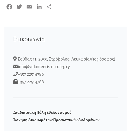
Facebook
Twitter
Email
LinkedIn
Μοιραστείτε
Επικοινωνία
Σούδας 11, 2035, Στρόβολος, Λευκωσία/(1ος όροφος)
info@volunteerism-cc.org.cy
+357 22514786
+357 22514788
Διαδικτυακή Πύλη Εθελοντισμού
Άσκηση Δικαιωμάτων Προσωπικών Δεδομένων