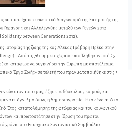
ς συμμετείχε σε ευρωπαϊκό διαγωνισμό της Επιτροπής της
ύ Γήρανσης και Αλληλεγγύης μεταξύ των Γενεών 2012
d Solidarity between Generations 2012).
ς ιστορίας της ζωής της κας Αλέκας Γράβαρη Πρέκα στην
llenge). Από τις 76 συμμετοχές που υποβλήθηκαν από 25
Πρέκα κατάφερε να συγκινήσει την Ευρώπη με αποτέλεσμα
σωπικό Έργο Ζωής» σε τελετή που πραγματοποιήθηκε στις 3
ενεών στον τόπο μας, έζησε σε δύσκολους καιρούς και
ούμενο επάγγελμα όπως η δημοσιογραφία. Ήταν ένα από τα
ϊκό Έτος καταπολέμησης της φτώχειας και του κοινωνικού
ρόντων και πρωτοστάτησε στην ίδρυση του πρώτου
πό χρόνια στο Επαρχιακό Συντονιστικό Συμβούλιο