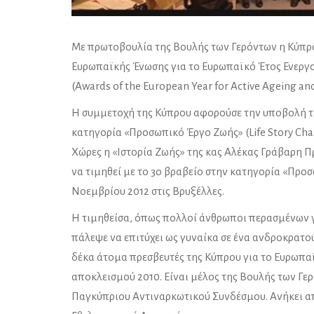
Με πρωτοβουλία της Βουλής των Γερόντων η Κύπρο
Ευρωπαϊκής Ένωσης για το Ευρωπαϊκό Έτος Ενεργο
(Awards of the European Year for Active Ageing an
Η συμμετοχή της Κύπρου αφορούσε την υποβολή τη
κατηγορία «Προσωπικό Έργο Ζωής» (Life Story Cha
Χώρες η «Ιστορία Ζωής» της κας Αλέκας Γράβαρη 
να τιμηθεί με το 3ο βραβείο στην κατηγορία «Προ
Νοεμβρίου 2012 στις Βρυξέλλες.
Η τιμηθείσα, όπως πολλοί άνθρωποι περασμένων γ
πάλεψε να επιτύχει ως γυναίκα σε ένα ανδροκρατ
δέκα άτομα πρεσβευτές της Κύπρου για το Ευρωπα
αποκλεισμού 2010. Είναι μέλος της Βουλής των Γε
Παγκύπριου Αντιναρκωτικού Συνδέσμου. Ανήκει α