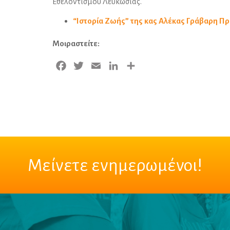
Εθελοντισμού Λευκωσίας.
“Ιστορία Ζωής” της κας Αλέκας Γράβαρη Π
Μοιραστείτε:
Facebook
Twitter
Email
LinkedIn
Μοιραστείτε
Μείνετε ενημερωμένοι!