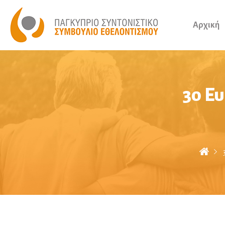
Αρχική
3ο Ε