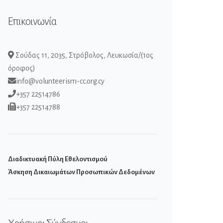
Επικοινωνία
Σούδας 11, 2035, Στρόβολος, Λευκωσία/(1ος
όροφος)
info@volunteerism-cc.org.cy
+357 22514786
+357 22514788
Διαδικτυακή Πύλη Εθελοντισμού
Άσκηση Δικαιωμάτων Προσωπικών Δεδομένων