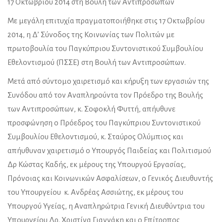
17 Οκτωβρίου 2014 στη Βουλή των Αντιπροσώπων
Με μεγάλη επιτυχία πραγματοποιήθηκε στις 17 Οκτωβρίου
2014, η Δ’ Σύνοδος της Κοινωνίας των Πολιτών με
πρωτοβουλία του Παγκύπριου Συντονιστικού Συμβουλίου
Εθελοντισμού (ΠΣΣΕ) στη Βουλή των Αντιπροσώπων.
Μετά από σύντομο χαιρετισμό και κήρυξη των εργασιών της
Συνόδου από τον Αναπληρούντα τον Πρόεδρο της Βουλής
των Αντιπροσώπων, κ. Σοφοκλή Φυττή, απήυθυνε
προσφώνηση ο Πρόεδρος του Παγκύπριου Συντονιστικού
Συμβουλίου Εθελοντισμού, κ. Σταύρος Ολύμπιος και
απήυθυναν χαιρετισμό ο Υπουργός Παιδείας και Πολιτισμού
Δρ Κώστας Καδής, εκ μέρους της Υπουργού Εργασίας,
Πρόνοιας και Κοινωνικών Ασφαλίσεων, ο Γενικός Διευθυντής
του Υπουργείου κ. Ανδρέας Ασσιώτης, εκ μέρους του
Υπουργού Υγείας, η Αναπληρώτρια Γενική Διευθύντρια του
Υπουργείου Δρ. Χριστίνα Γιαννάκη και ο Επίτροπος