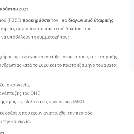
υγούστου
2021
μού (ΠΣΣΕ)
προκηρύσσει
τον
6
ο
διαγωνισμό Εταιρικής
ταιρείες δημοσίου και ιδιωτικού δικαίου, που
 να υποβάλουν τη συμμετοχή τους.
ς/δράσεις που έχουν αναπτύξει στους τομείς της εταιρικής
λανθρωπίας κατά το 2020 και το πρώτο εξάμηνο του 2021οι
ει η κοινωνία,
ς ανάπτυξης του ΟΗΕ
ξης προς τις εθελοντικές οργανώσεις/ΜΚΟ.
ές δράσεις που έχουν αναπτυχθεί την περίοδο
ι την κοινωνία.
21