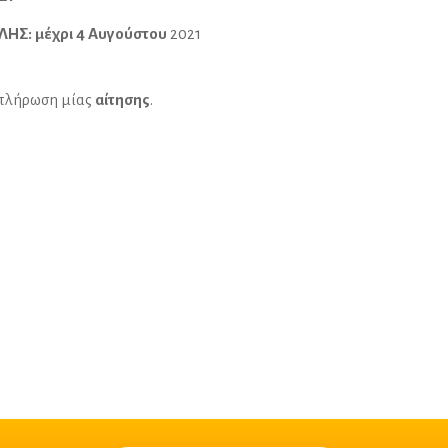
ΗΣ: μέχρι
4 Αυγούστου
2021
μπλήρωση μίας
αίτησης
.