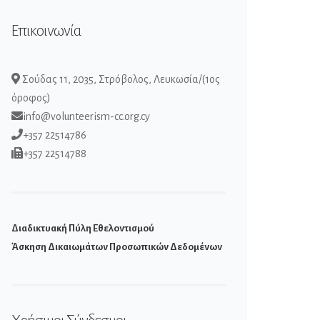
Επικοινωνία
Σούδας 11, 2035, Στρόβολος, Λευκωσία/(1ος
όροφος)
info@volunteerism-cc.org.cy
+357 22514786
+357 22514788
Διαδικτυακή Πύλη Εθελοντισμού
Άσκηση Δικαιωμάτων Προσωπικών Δεδομένων