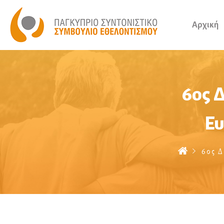
Αρχική
6ος 
Ευ
6ος Δ