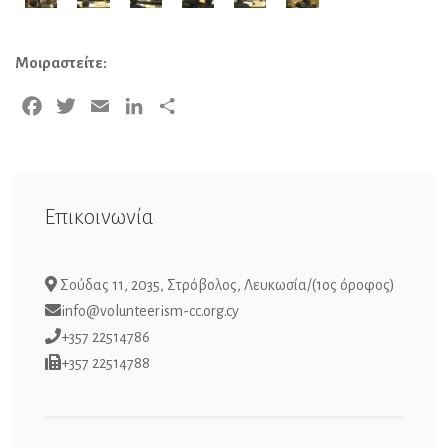
Μοιραστείτε:
Facebook
Twitter
Email
LinkedIn
Μοιραστείτε
Επικοινωνία
Σούδας 11, 2035, Στρόβολος, Λευκωσία/(1ος όροφος)
info@volunteerism-cc.org.cy
+357 22514786
+357 22514788