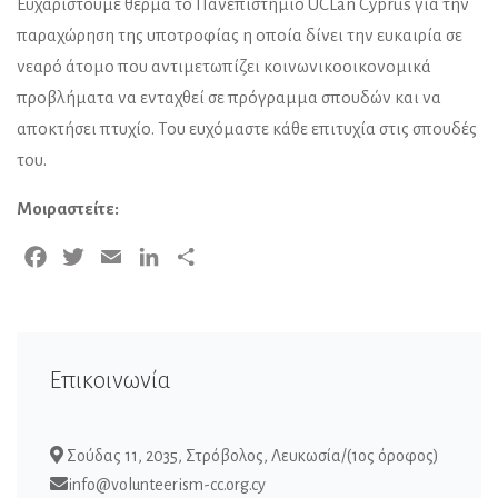
Ευχαριστούμε θερμά το Πανεπιστήμιο UCLan Cyprus για την
παραχώρηση της υποτροφίας η οποία δίνει την ευκαιρία σε
νεαρό άτομο που αντιμετωπίζει κοινωνικοοικονομικά
προβλήματα να ενταχθεί σε πρόγραμμα σπουδών και να
αποκτήσει πτυχίο. Του ευχόμαστε κάθε επιτυχία στις σπουδές
του.
Μοιραστείτε:
Facebook
Twitter
Email
LinkedIn
Μοιραστείτε
Επικοινωνία
Σούδας 11, 2035, Στρόβολος, Λευκωσία/(1ος όροφος)
info@volunteerism-cc.org.cy