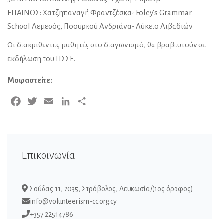
ΕΠΑΙΝΟΣ: Χατζηπαναγή Φραντζέσκα- Foley’s Grammar
School Λεμεσός, Ποουρκού Ανδριάνα- Λύκειο Λιβαδιών
Οι διακριθέντες μαθητές στο διαγωνισμό, θα βραβευτούν σε
εκδήλωση του ΠΣΣΕ.
Μοιραστείτε:
Facebook
Twitter
Email
LinkedIn
Μοιραστείτε
Επικοινωνία
Σούδας 11, 2035, Στρόβολος, Λευκωσία/(1ος όροφος)
info@volunteerism-cc.org.cy
+357 22514786