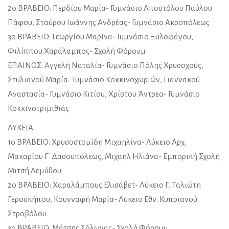
2ο ΒΡΑΒΕΙΟ: Περδίου Μαρία- Γυμνάσιο Αποστόλου Παύλου
Πάφου, Σταύρου Ιωάννης Ανδρέας- Γυμνάσιο Ακροπόλεως
3ο ΒΡΑΒΕΙΟ: Γεωργίου Μαρίνα- Γυμνάσιο Ξυλοφάγου,
Φιλίππου Χαράλαμπος- Σχολή Φόρουμ
ΕΠΑΙΝΟΣ: Αγγελή Ναταλία- Γυμνάσιο Πόλης Χρυσοχούς,
Στυλιανού Μαρία- Γυμνάσιο Κοκκινοχωριών, Γιαννακού
Αναστασία- Γυμνάσιο Κιτίου, Χρίστου Άντρεα- Γυμνάσιο
Κοκκινοτριμιθιάς
ΛΥΚΕΙΑ
1ο ΒΡΑΒΕΙΟ: Χρυσοστομίδη Μιχαηλίνα- Λύκειο Αρχ.
Μακαρίου Γ΄ Δασουπόλεως, Μιχαήλ Ηλιάνα- Εμπορική Σχολή
Μιτσή Λεμύθου
2ο ΒΡΑΒΕΙΟ: Χαραλάμπους Ελισάβετ- Λύκειο Γ. Ταλιώτη
Γεροσκήπου, Κουνναφή Μαρία- Λύκειο Εθν. Κυπριανού
Στροβόλου
3ο ΒΡΑΒΕΙΟ: Μάτσης Σόλωνας- Σχολή Φόρουμ