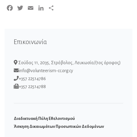
Facebook
Twitter
Email
LinkedIn
Μοιραστείτε
Επικοινωνία
Σούδας 11, 2035, Στρόβολος, Λευκωσία/(1ος όροφος)
info@volunteerism-cc.org.cy
+357 22514786
+357 22514788
Διαδικτυακή Πύλη Εθελοντισμού
Άσκηση Δικαιωμάτων Προσωπικών Δεδομένων