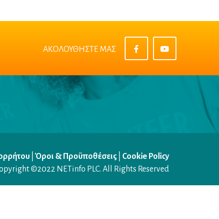
ΑΚΟΛΟΥΘΗΣΤΕ ΜΑΣ
πορρήτου
|
Όροι & Προϋποθέσεις
|
Cookie Policy
opyright ©2022
NETinfo PLC
. All Rights Reserved