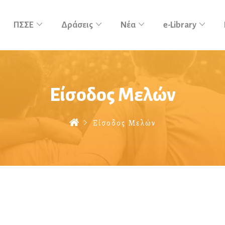
ΠΣΣΕ
Δράσεις
Νέα
e-Library
Είσοδος Μελών
Είσοδος Μελών