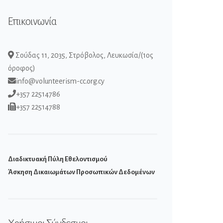
Επικοινωνία
Σούδας 11, 2035, Στρόβολος, Λευκωσία/(1ος
όροφος)
info@volunteerism-cc.org.cy
+357 22514786
+357 22514788
Διαδικτυακή Πύλη Εθελοντισμού
Άσκηση Δικαιωμάτων Προσωπικών Δεδομένων