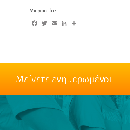
Μοιραστείτε:
Facebook
Twitter
Email
LinkedIn
Μοιραστείτε
Μείνετε ενημερωμένοι!