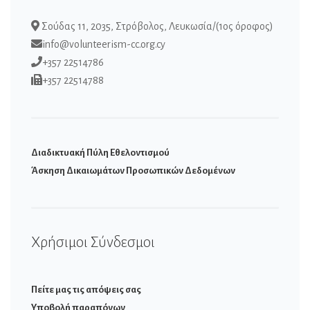
Σούδας 11, 2035, Στρόβολος, Λευκωσία/(1ος όροφος)
info@volunteerism-cc.org.cy
+357 22514786
+357 22514788
Διαδικτυακή Πύλη Εθελοντισμού
Άσκηση Δικαιωμάτων Προσωπικών Δεδομένων
Χρήσιμοι Σύνδεσμοι
Πείτε μας τις απόψεις σας
Υποβολή παραπόνων