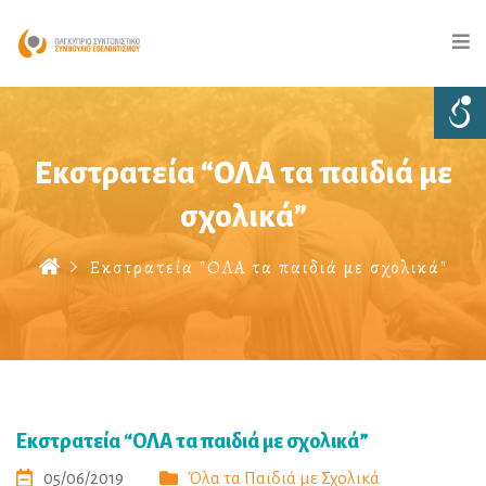
Εκστρατεία “ΟΛΑ τα παιδιά με
σχολικά”
Εκστρατεία "ΟΛΑ τα παιδιά με σχολικά"
Εκστρατεία “ΟΛΑ τα παιδιά με σχολικά”
05/06/2019
Όλα τα Παιδιά με Σχολικά