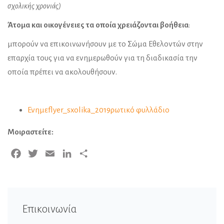
σχολικής χρονιάς)
Άτομα και οικογένειες τα οποία χρειάζονται βοήθεια
:
μπορούν να επικοινωνήσουν με το Σώμα Εθελοντών στην
επαρχία τους για να ενημερωθούν για τη διαδικασία την
οποία πρέπει να ακολουθήσουν.
Ενημε
flyer_sxolika_2019
ρωτικό φυλλάδιο
Μοιραστείτε:
Facebook
Twitter
Email
LinkedIn
Μοιραστείτε
Επικοινωνία