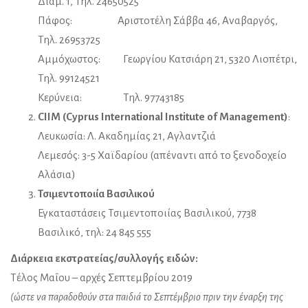
Διαμ. 1, Τηλ. 24650525
Πάφος: Αριστοτέλη Σάββα 46, Αναβαργός,
Τηλ. 26953725
Αμμόχωστος: Γεωργίου Κατσιάρη 21, 5320 Λιοπέτρι,
Τηλ. 99124521
Κερύνεια: Τηλ. 97743185
CIIM (Cyprus International Institute of Management)
:
Λευκωσία: Λ. Ακαδημίας 21, Αγλαντζιά
Λεμεσός: 3-5 Χαϊδαρίου (απέναντι από το ξενοδοχείο
Αλάσια)
Τσιμεντοποιία Βασιλικού
Εγκαταστάσεις Τσιμεντοποιίας Βασιλικού, 7738
Βασιλικό, τηλ: 24 845 555
Διάρκεια εκστρατείας/συλλογής ειδών:
Τέλος Μαΐου – αρχές Σεπτεμβρίου 2019
(ώστε να παραδοθούν στα παιδιά το Σεπτέμβριο πριν την έναρξη της