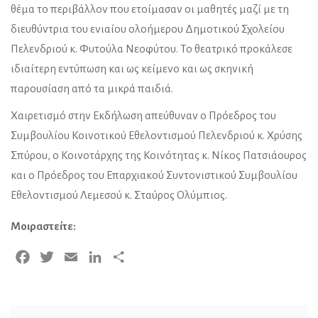
θέμα το περιβάλλον που ετοίμασαν οι μαθητές μαζί με τη
διευθύντρια του ενιαίου ολοήμερου Δημοτικού Σχολείου
Πελενδριού κ. Φυτούλα Νεοφύτου. Το θεατρικό προκάλεσε
ιδιαίτερη εντύπωση και ως κείμενο και ως σκηνική
παρουσίαση από τα μικρά παιδιά.
Χαιρετισμό στην Εκδήλωση απεύθυναν ο Πρόεδρος του
Συμβουλίου Κοινοτικού Εθελοντισμού Πελενδριού κ. Χρύσης
Σπύρου, ο Κοινοτάρχης της Κοινότητας κ. Νίκος Πατσιάουρος
και ο Πρόεδρος του Επαρχιακού Συντονιστικού Συμβουλίου
Εθελοντισμού Λεμεσού κ. Σταύρος Ολύμπιος.
Μοιραστείτε:
Facebook
Twitter
Email
LinkedIn
Μοιραστείτε