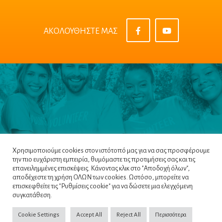
ΑΚΟΛΟΥΘΗΣΤΕ ΜΑΣ
Χρησιμοποιούμε cookies στον ιστότοπό μας για να σας προσφέρουμε
την πιο ευχάριστη εμπειρία, θυμόμαστε τις προτιμήσεις σας και τις
επανειλημμένες επισκέψεις. Κάνοντας κλικ στο "Αποδοχή όλων",
αποδέχεστε τη χρήση ΟΛΩΝ των cookies. Ωστόσο, μπορείτε να
επισκεφθείτε τις "Ρυθμίσεις cookie" για να δώσετε μια ελεγχόμενη
Πλοηγός
|
Πολιτική Απορρήτου
|
Όροι &
συγκατάθεση.
Προϋποθέσεις
|
Cookie Policy
Cookie Settings
Accept All
Reject All
Περισσότερα
Copyright ©2022
NETinfo PLC
. All Rights Reserved