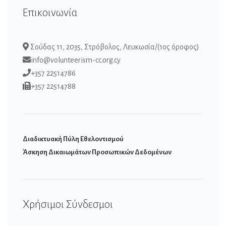
Επικοινωνία
Σούδας 11, 2035, Στρόβολος, Λευκωσία/(1ος όροφος)
info@volunteerism-cc.org.cy
+357 22514786
+357 22514788
Διαδικτυακή Πύλη Εθελοντισμού
Άσκηση Δικαιωμάτων Προσωπικών Δεδομένων
Χρήσιμοι Σύνδεσμοι