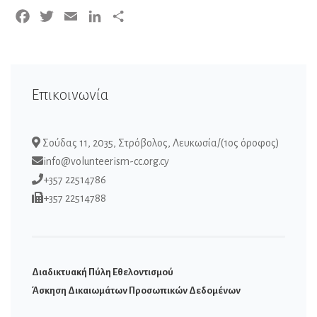
Facebook
Twitter
Email
LinkedIn
Μοιραστείτε
Επικοινωνία
Σούδας 11, 2035, Στρόβολος, Λευκωσία/(1ος όροφος)
info@volunteerism-cc.org.cy
+357 22514786
+357 22514788
Διαδικτυακή Πύλη Εθελοντισμού
Άσκηση Δικαιωμάτων Προσωπικών Δεδομένων