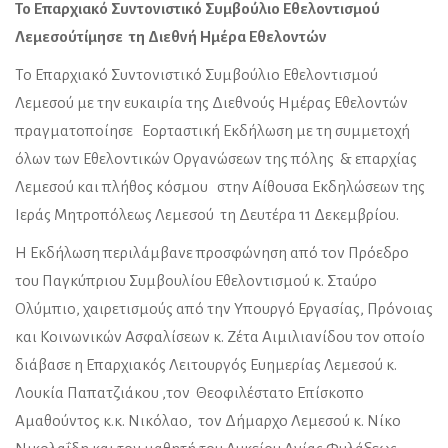
Το Επαρχιακό Συντονιστικό Συμβούλιο Εθελοντισμού
Λεμεσούτίμησε τη Διεθνή Ημέρα Εθελοντών
Το Επαρχιακό Συντονιστικό Συμβούλιο Εθελοντισμού
Λεμεσού με την ευκαιρία της Διεθνούς Ημέρας Εθελοντών
πραγματοποίησε Εορταστική Εκδήλωση με τη συμμετοχή
όλων των Εθελοντικών Οργανώσεων της πόλης & επαρχίας
Λεμεσού και πλήθος κόσμου στην Αίθουσα Εκδηλώσεων της
Ιεράς Μητροπόλεως Λεμεσού τη Δευτέρα 11 Δεκεμβρίου.
Η Εκδήλωση περιλάμβανε προσφώνηση από τον Πρόεδρο
του Παγκύπριου Συμβουλίου Εθελοντισμού κ. Σταύρο
Ολύμπιο, χαιρετισμούς από την Υπουργό Εργασίας, Πρόνοιας
και Κοινωνικών Ασφαλίσεων κ. Ζέτα Αιμιλιανίδου τον οποίο
διάβασε η Επαρχιακός Λειτουργός Ευημερίας Λεμεσού κ.
Λουκία Παπατζιάκου ,τον Θεοφιλέστατο Επίσκοπο
Αμαθούντος κ.κ. Νικόλαο, τον Δήμαρχο Λεμεσού κ. Νίκο