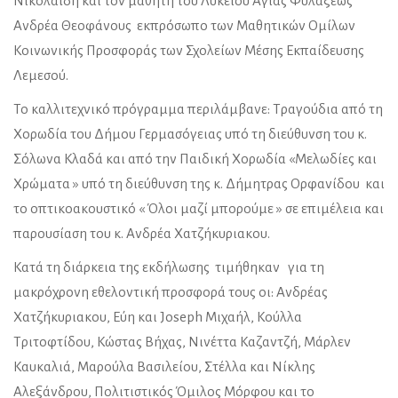
Νικολαΐδη και τον μαθητή του Λυκείου Αγίας Φυλάξεως
Ανδρέα Θεοφάνους εκπρόσωπο των Μαθητικών Ομίλων
Κοινωνικής Προσφοράς των Σχολείων Μέσης Εκπαίδευσης
Λεμεσού.
Το καλλιτεχνικό πρόγραμμα περιλάμβανε: Τραγούδια από τη
Χορωδία του Δήμου Γερμασόγειας υπό τη διεύθυνση του κ.
Σόλωνα Κλαδά και από την Παιδική Χορωδία «Μελωδίες και
Χρώματα » υπό τη διεύθυνση της κ. Δήμητρας Ορφανίδου και
το οπτικοακουστικό « Όλοι μαζί μπορούμε » σε επιμέλεια και
παρουσίαση του κ. Ανδρέα Χατζήκυριακου.
Κατά τη διάρκεια της εκδήλωσης τιμήθηκαν για τη
μακρόχρονη εθελοντική προσφορά τους οι: Ανδρέας
Χατζήκυριακου, Εύη και Joseph Μιχαήλ, Κούλλα
Τριτοφτίδου, Κώστας Βήχας, Νινέττα Καζαντζή, Μάρλεν
Καυκαλιά, Μαρούλα Βασιλείου, Στέλλα και Νίκλης
Αλεξάνδρου, Πολιτιστικός Όμιλος Μόρφου και το