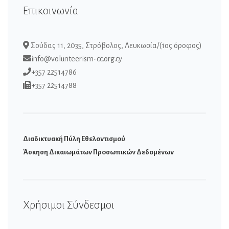
Επικοινωνία
Σούδας 11, 2035, Στρόβολος, Λευκωσία/(1ος όροφος)
info@volunteerism-cc.org.cy
+357 22514786
+357 22514788
Διαδικτυακή Πύλη Εθελοντισμού
Άσκηση Δικαιωμάτων Προσωπικών Δεδομένων
Χρήσιμοι Σύνδεσμοι