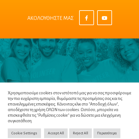
ΑΚΟΛΟΥΘΗΣΤΕ ΜΑΣ
Χρησιμοποιούμε cookies στον ιστότοπό μας για να σας προσφέρουμε
την πιο ευχάριστη εμπειρία, θυμόμαστε τις προτιμήσεις σας και τις
επανειλημμένες επισκέψεις. Κάνοντας κλικ στο "Αποδοχή όλων",
αποδέχεστε τη χρήση ΟΛΩΝ των cookies. Ωστόσο, μπορείτε να
επισκεφθείτε τις "Ρυθμίσεις cookie" για να δώσετε μια ελεγχόμενη
Πλοηγός
|
Πολιτική Απορρήτου
|
Όροι &
συγκατάθεση.
Προϋποθέσεις
|
Cookie Policy
Cookie Settings
Accept All
Reject All
Περισσότερα
Copyright ©2022
NETinfo PLC
. All Rights Reserved