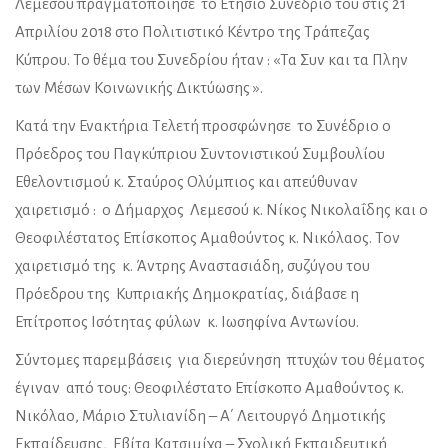
Λεμεσού πραγματοποίησε το Ετήσιο Συνέδριο του στις 21
Απριλίου 2018 στο Πολιτιστικό Κέντρο της Τράπεζας
Κύπρου. Το θέμα του Συνεδρίου ήταν : «Τα Συν και τα Πλην
των Μέσων Κοινωνικής Δικτύωσης ».
Κατά την Ενακτήρια Τελετή προσφώνησε το Συνέδριο ο
Πρόεδρος του Παγκύπριου Συντονιστικού Συμβουλίου
Εθελοντισμού κ. Σταύρος Ολύμπιος και απεύθυναν
χαιρετισμό : ο Δήμαρχος Λεμεσού κ. Νίκος Νικολαΐδης και ο
Θεοφιλέστατος Επίσκοπος Αμαθούντος κ. Νικόλαος. Τον
χαιρετισμό της κ. Άντρης Αναστασιάδη, συζύγου του
Πρόεδρου της Κυπριακής Δημοκρατίας, διάβασε η
Επίτροπος Ισότητας φύλων κ. Ιωσηφίνα Αντωνίου.
Σύντομες παρεμβάσεις για διερεύνηση πτυχών του θέματος
έγιναν από τους: Θεοφιλέστατο Επίσκοπο Αμαθούντος κ.
Νικόλαο, Μάριο Στυλιανίδη – Α΄ Λειτουργό Δημοτικής
Εκπαίδευσης, Εβίτα Κατσιμίχα – Σχολική Εκπαιδευτική