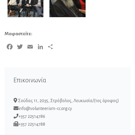
Μοιραστείτε:
Facebook
Twitter
Email
LinkedIn
Μοιραστείτε
Επικοινωνία
Σούδας 11, 2035, Στρόβολος, Λευκωσία/(1ος όροφος)
info@volunteerism-cc.org.cy
+357 22514786
+357 22514788