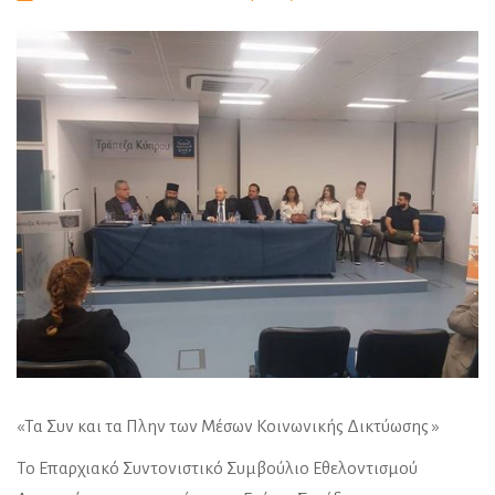
«Τα Συν και τα Πλην των Μέσων Κοινωνικής Δικτύωσης »
Το Επαρχιακό Συντονιστικό Συμβούλιο Εθελοντισμού