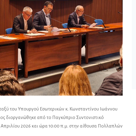
ταξύ του Υπουργού Εσωτερικών κ. Κωνσταντίνου Ιωάννου
ος διοργανώθηκε από το Παγκύπριο Συντονιστικό
Απριλίου 2026 και ώρα 10:00 π.μ. στην αίθουσα Πολλαπλών