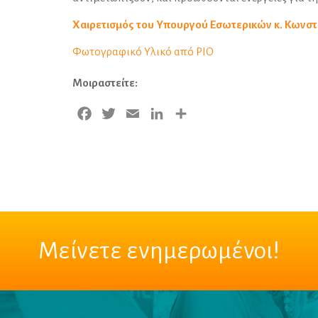
Χαιρετισμός του Υπουργού Εσωτερικών κ. Κωνσ
Φωτογραφικό Υλικό από PIO
Μοιραστείτε:
Facebook
Twitter
Email
LinkedIn
Μοιραστείτε
Μείνετε ενημερωμένοι!