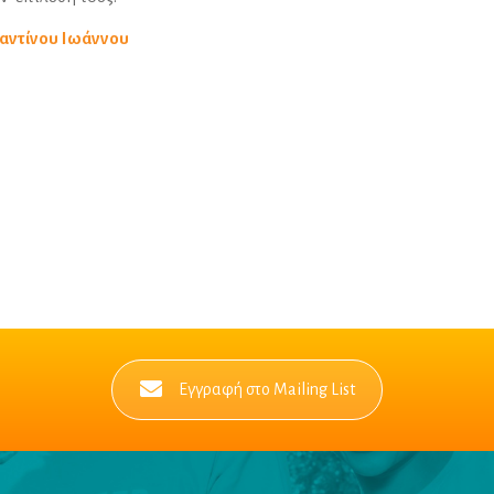
ταντίνου Ιωάννου
Εγγραφή στο Mailing List