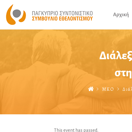
Αρχική
Διάλεξ
στη
ΜΚΟ
Διά
This event has passed.