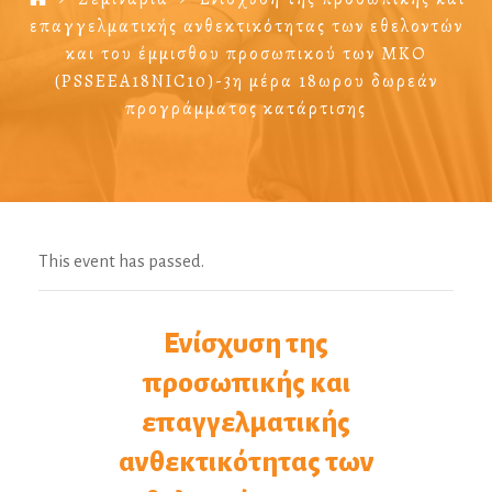
επαγγελματικής ανθεκτικότητας των εθελοντών
και του έμμισθου προσωπικού των ΜΚΟ
(PSSEEΑ18NIC10)-3η μέρα 18ωρου δωρεάν
προγράμματος κατάρτισης
This event has passed.
Ενίσχυση της
προσωπικής και
επαγγελματικής
ανθεκτικότητας των