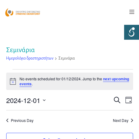
Σεμινάρια
Ημερολόγιο δραστηριοτήτων
Σεμινάρια
Ημερολόγιο
No events scheduled for 01/12/2024. Jump to the
next upcoming
Notice
events
.
δραστηριοτήτων
2024-12-01
for
Ημερο
Αναζήτηση
Day
Eve
Select
01/12/2024
δραστ
date.
Vie
Previous Day
Next Day
Searc
Nav