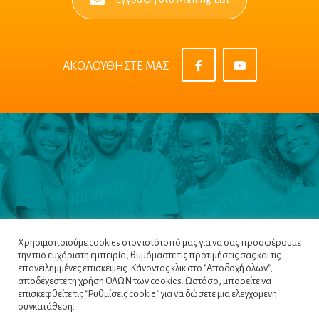
ΑΚΟΛΟΥΘΗΣΤΕ ΜΑΣ
Χρησιμοποιούμε cookies στον ιστότοπό μας για να σας προσφέρουμε
την πιο ευχάριστη εμπειρία, θυμόμαστε τις προτιμήσεις σας και τις
επανειλημμένες επισκέψεις. Κάνοντας κλικ στο "Αποδοχή όλων",
αποδέχεστε τη χρήση ΟΛΩΝ των cookies. Ωστόσο, μπορείτε να
επισκεφθείτε τις "Ρυθμίσεις cookie" για να δώσετε μια ελεγχόμενη
Πλοηγός
|
Πολιτική Απορρήτου
|
Όροι &
συγκατάθεση.