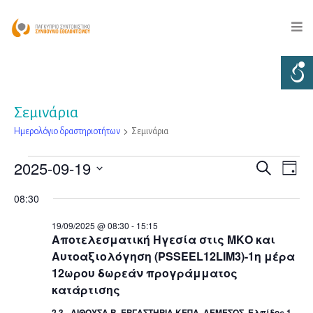
Σεμινάρια
Ημερολόγιο δραστηριοτήτων
Σεμινάρια
2025-09-19
Ημερολόγιο
Ημερο
Αναζήτηση
Day
Eve
Select
δραστηριοτήτων
δραστ
08:30
date.
Vie
for
Searc
19/09/2025 @ 08:30
-
15:15
Αποτελεσματική Ηγεσία στις ΜΚΟ και
Nav
19/09/2025
and
Αυτοαξιολόγηση (PSSEEL12LIM3)-1η μέρα
12ωρου δωρεάν προγράμματος
Views
κατάρτισης
2.3 - AIΘΟΥΣΑ Β, ΕΡΓΑΣΤΗΡΙΑ ΚΕΠΑ, ΛΕΜΕΣΟΣ, Ελπίδος 1,