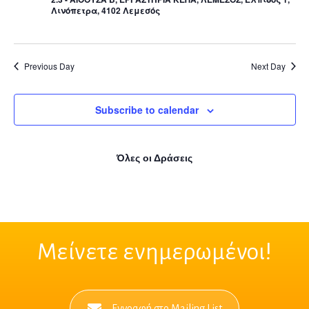
Navig
Λινόπετρα, 4102 Λεμεσός
Previous Day
Next Day
Subscribe to calendar
Όλες οι Δράσεις
Μείνετε ενημερωμένοι!
Εγγραφή στο Mailing List