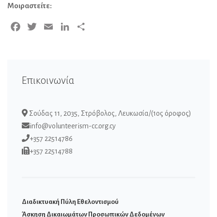
Μοιραστείτε:
Facebook
Twitter
Email
LinkedIn
Μοιραστείτε
Επικοινωνία
Σούδας 11, 2035, Στρόβολος, Λευκωσία/(1ος όροφος)
info@volunteerism-cc.org.cy
+357 22514786
+357 22514788
Διαδικτυακή Πύλη Εθελοντισμού
Άσκηση Δικαιωμάτων Προσωπικών Δεδομένων