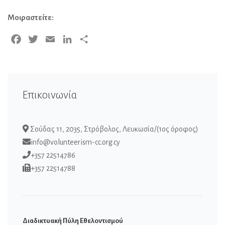
Μοιραστείτε:
Facebook
Twitter
Email
LinkedIn
Μοιραστείτε
Επικοινωνία
Σούδας 11, 2035, Στρόβολος, Λευκωσία/(1ος όροφος)
info@volunteerism-cc.org.cy
+357 22514786
+357 22514788
Διαδικτυακή Πύλη Εθελοντισμού